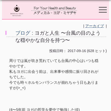
|
アーカイブ
|
ブログ
: ヨガと人生 〜台風の目のよう
な穏やかな自分を持つ〜
(
)
投稿日時： 2017-09-16
628 ヒット
周りでは嵐が吹き荒れていても台風の中心はいつも穏
やかです。
私もヨガに出会う前は、出来事や感情に振り回されが
ちでした。
今でも時々ホルモンバランスが崩れちゃう日もありま
すが(>_<)
(4〜5年前 ヨガの哲学を夢中で勉強した頃)