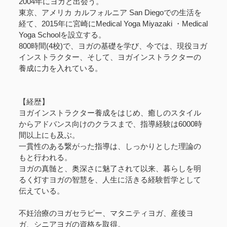
2004年にヨガと出会う。
東京、アメリカ カルフォルニア San Diegoでの生活を
経て、2015年に宮崎にMedical Yoga Miyazaki ・Medical
Yoga Schoolを設立する。
800時間(4校)で、ヨガの基礎を学び、今では、現役ヨガ
インストラクター、そして、ヨガインストラクターの
養成に力を入れている。
【経歴】
ヨガインストラクター養成をはじめ、癒しのスタイル
からアドバンス向けのクラスまで、指導経験は6000時
間以上にも及ぶ。
一貫性のある繋がった指導は、しっかりとした理論の
もと行われる。
ヨガの真髄と、奥深さに魅了されて以来、暮らしを明
るく灯すヨガの智慧を、人生に活きる経験哲学として
伝えている。
不妊治療のヨガセラピー、マタニティヨガ、産後ヨ
ガ、シニアヨガの資格を取得。