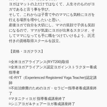
ヨガはマットの上だけではなくて、人生そのものがヨ
ガであると言う事を学び。
そして、これからは子育て中のママにも気軽にヨガを
行える場所を増やしたいと思い、
産後ヨガで自分を大切にし、ママの笑顔で子供も笑顔
になるので、ママが気楽にヨガが出来るスタジオ、そ
してママになっても手に職をつけていけるよう、託児
付きの資格取得スクールを設立。
【資格・ヨガクラス】
◽️全米ヨガアライアンス(RYT200)取得
◽️全米ヨガアライアンス認定ヨガインストラクター養成
指導者
◽️E-RYT（Experienced Registered Yoga Teacher)認定講
師
◽️不妊治療費のためのヨガ・セラピー指導者養成講座終
了
◽️マタニティヨガ 指導養成講座終了
◽️シニアヨガ＆チェアーヨガ養成講座終了