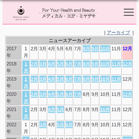
|
アーカイブ
|
ニュースアーカイブ
2017
1
2月
3月
4月
5月
6月
7月
8月
9月
10月
11月
12月
年
月
2018
1
2月
3月
4月
5月
6月
7月
8月
9月
10月
11月
12月
年
月
2019
1
2月
3月
4月
5月
6月
7月
8月
9月
10月
11月
12月
年
月
2020
1
2月
3月
4月
5月
6月
7月
8月
9月
10月
11月
12月
年
月
2021
1
2月
3月
4月
5月
6月
7月
8月
9月
10月
11月
12月
年
月
2022
1
2月
3月
4月
5月
6月
7月
8月
9月
10月
11月
12月
年
月