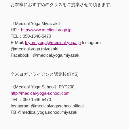
お客様におすすめのクラスをご提案させて頂きます。
《Medical Yoga Miyazaki》
HP：
http://www.medical-yoga.jp
TEL：050-1546-5470
E-Mail:
kiyomiyoga@medical-yoga.jp
Instagram：
@medical.yoga.miyazaki
Facebook: @medical.yoga.miyazaki
全米ヨガアライアンス認定校(RYS)
《Medical Yoga School》RYT200
http://medical-yoga-school.com
TEL：050-1546-5470
Instagram @medicalyogaschool.offical
FB @medical.yoga.school.miyazaki